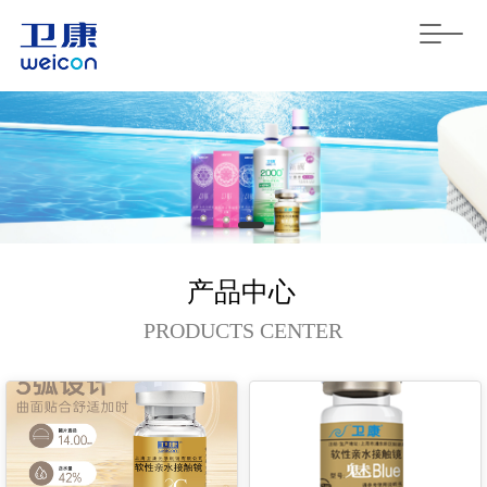
T
o
g
g
l
e
n
a
v
i
g
a
产品中心
t
i
PRODUCTS CENTER
o
n