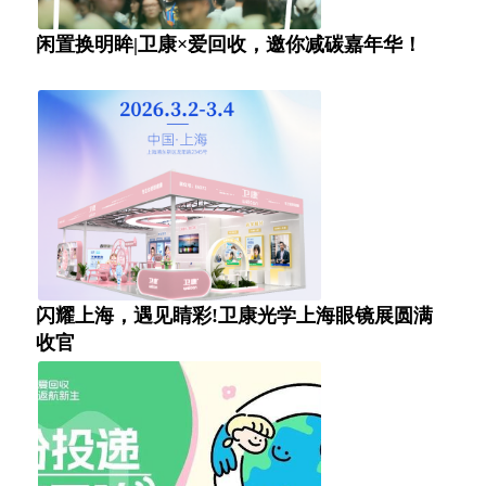
闲置换明眸|卫康×爱回收，邀你减碳嘉年华！
闪耀上海，遇见睛彩!卫康光学上海眼镜展圆满
收官